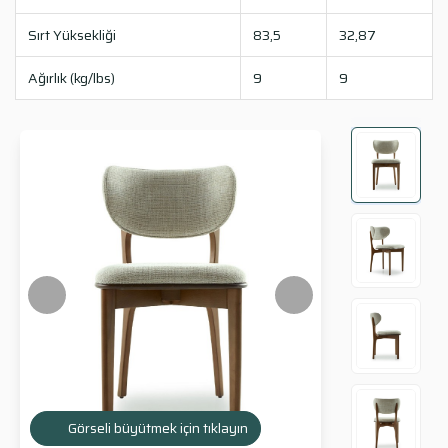
Sırt Yüksekliği
83,5
32,87
Ağırlık (kg/lbs)
9
9
Görseli büyütmek için tıklayın