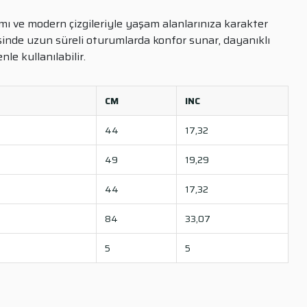
ı ve modern çizgileriyle yaşam alanlarınıza karakter
inde uzun süreli oturumlarda konfor sunar, dayanıklı
le kullanılabilir.
CM
INC
44
17,32
49
19,29
44
17,32
84
33,07
5
5