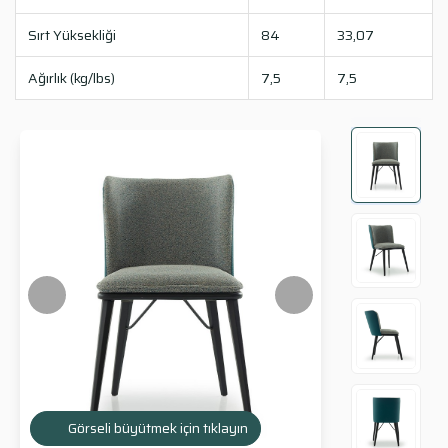
Sırt Yüksekliği
84
33,07
Ağırlık (kg/lbs)
7,5
7,5
Görseli büyütmek için tıklayın