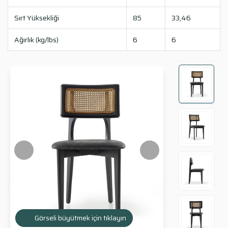
Sırt Yüksekliği
85
33,46
Ağırlık (kg/lbs)
6
6
Görseli büyütmek için tıklayın